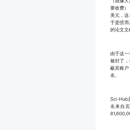
（就像大
要收费）
美元，这
于是愤而
的论文文
由于这一
被封了，在
蔽其账户
名。
Sci-
名来自宾
81,60