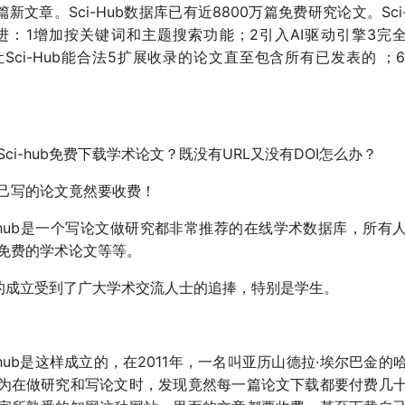
篇新文章。Sci-Hub数据库已有近8800万篇免费研究论文。Sci
进：1增加按关键词和主题搜索功能；2引入AI驱动引擎3完全开
4让Sci-Hub能合法5扩展收录的论文直至包含所有已发表的 ；
ci-hub免费下载学术论文？既没有URL又没有DOI怎么办？
己写的论文竟然要收费！
i-hub是一个写论文做研究都非常推荐的在线学术数据库，所有
免费的学术论文等等。
hub的成立受到了广大学术交流人士的追捧，特别是学生。
i-hub是这样成立的，在2011年，一名叫亚历山德拉·埃尔巴金的
为在做研究和写论文时，发现竟然每一篇论文下载都要付费几