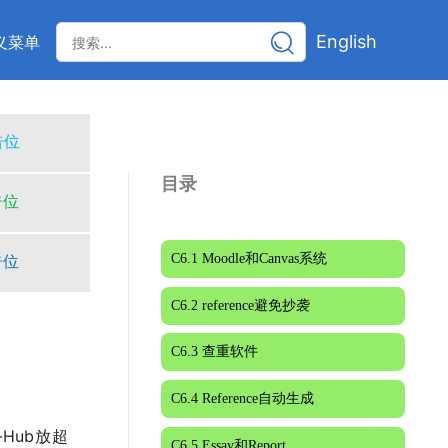
English
义菜单
告位
目录
告位
C6.1 Moodle和Canvas系统
告位
C6.2 reference避免抄袭
C6.3 查重软件
C6.4 Reference自动生成
i-Hub放超
C6.5 Essay和Report