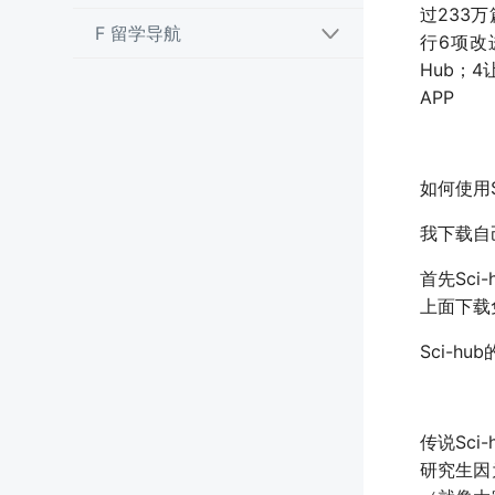
过233万
F 留学导航
行6项改
Hub；
APP
如何使用S
我下载自
首先Sc
上面下载
Sci-
传说Sc
研究生因