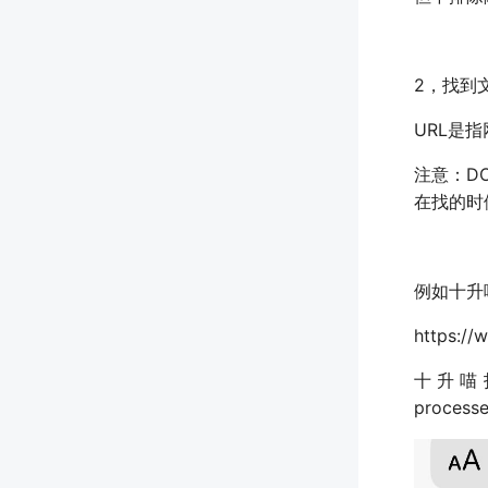
2，找到文
URL是指
注意：D
在找的时
例如十升
https://
十升喵打算下
proces